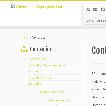
La Empres
Saltar
al
Inicio
»
Contacto
contenido
Con
Contenido
La Empresa
Calidad y Medio Ambiente
Contacto
¿Podemos 
Área de Clientes
Telefono
Servicios
e-mail:
b
Sanidad Ambiental
Dirección
Desinsectación
Horario d