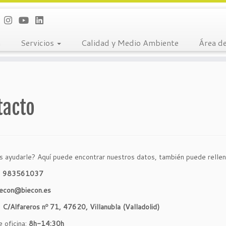
a
Servicios
Calidad y Medio Ambiente
Área de
tacto
ayudarle? Aquí puede encontrar nuestros datos, también puede rellena
:
983561037
iecon@biecon.es
:
C/Alfareros nº 71, 47620, Villanubla (Valladolid)
e oficina:
8h-14:30h